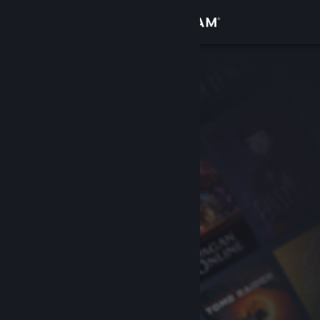
Přihlásit se
Obchod
Komunita
Informace
Podpora
Změnit jazyk
Mobilní aplikace služby Steam
Desktopová verze stránky