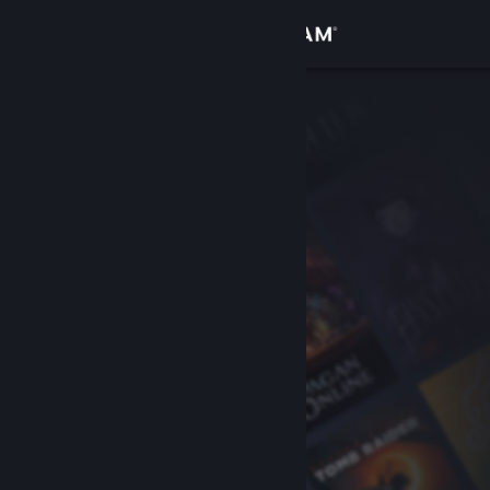
Přihlásit se
Obchod
Komunita
Informace
Podpora
Změnit jazyk
Mobilní aplikace služby Steam
Desktopová verze stránky