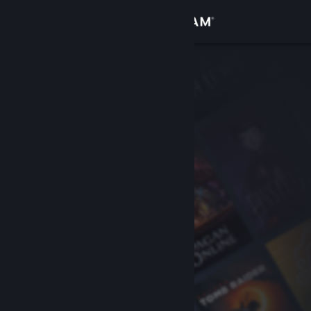
Přihlásit se
Obchod
Komunita
Informace
Podpora
Změnit jazyk
Mobilní aplikace služby Steam
Desktopová verze stránky