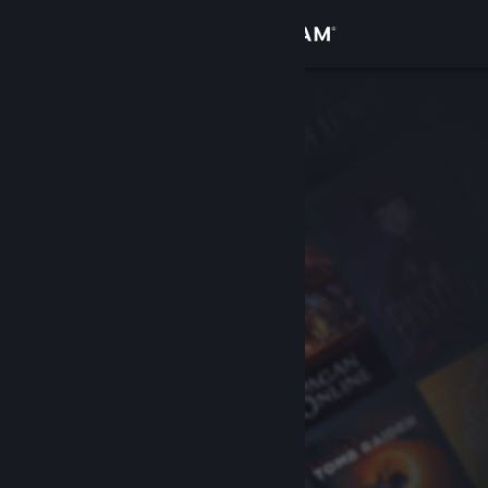
Přihlásit se
Obchod
Komunita
Informace
Podpora
Změnit jazyk
Mobilní aplikace služby Steam
Desktopová verze stránky