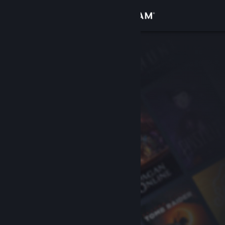
Přihlásit se
Obchod
Komunita
Informace
Podpora
Změnit jazyk
Mobilní aplikace služby Steam
Desktopová verze stránky