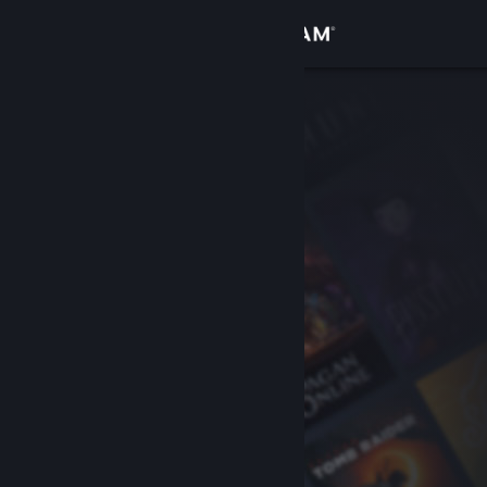
Přihlásit se
Obchod
Komunita
Informace
Podpora
Změnit jazyk
Mobilní aplikace služby Steam
Desktopová verze stránky