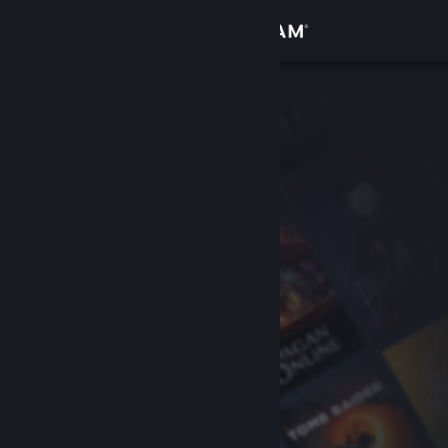
Přihlásit se
Obchod
Komunita
Informace
Podpora
Změnit jazyk
Mobilní aplikace služby Steam
Desktopová verze stránky