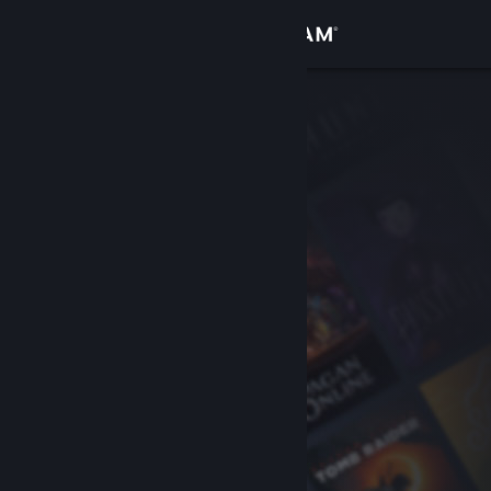
Přihlásit se
Obchod
Komunita
Informace
Podpora
Změnit jazyk
Mobilní aplikace služby Steam
Desktopová verze stránky