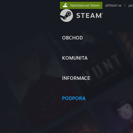
Nainstalovat Steam
přihlásit se
|
ja
OBCHOD
KOMUNITA
INFORMACE
PODPORA