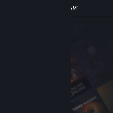
Přihlásit se
Obchod
Komunita
Informace
Podpora
Změnit jazyk
Mobilní aplikace služby Steam
Desktopová verze stránky