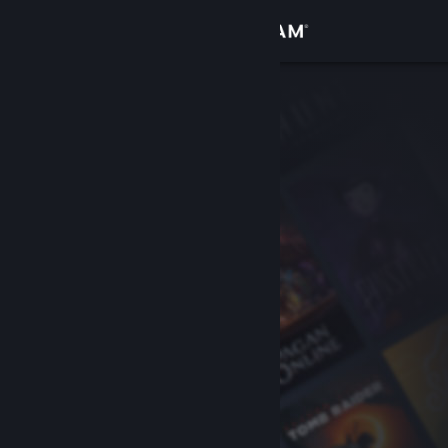
Přihlásit se
Obchod
Komunita
Informace
Podpora
Změnit jazyk
Mobilní aplikace služby Steam
Desktopová verze stránky