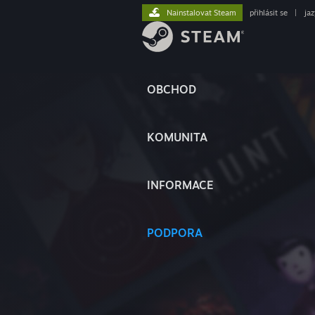
Nainstalovat Steam
přihlásit se
|
ja
OBCHOD
KOMUNITA
INFORMACE
PODPORA