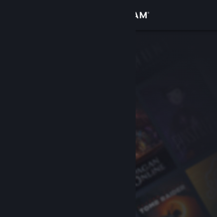
Přihlásit se
Obchod
Komunita
Informace
Podpora
Změnit jazyk
Mobilní aplikace služby Steam
Desktopová verze stránky