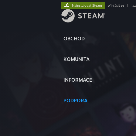
Nainstalovat Steam
přihlásit se
|
ja
OBCHOD
KOMUNITA
INFORMACE
PODPORA