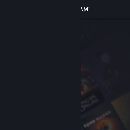
Přihlásit se
Obchod
Komunita
Informace
Podpora
Změnit jazyk
Mobilní aplikace služby Steam
Desktopová verze stránky