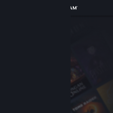
Přihlásit se
Obchod
Komunita
Informace
Podpora
Změnit jazyk
Mobilní aplikace služby Steam
Desktopová verze stránky