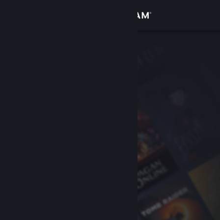
Přihlásit se
Obchod
Komunita
Informace
Podpora
Změnit jazyk
Mobilní aplikace služby Steam
Desktopová verze stránky