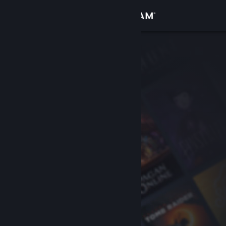
Přihlásit se
Obchod
Komunita
Informace
Podpora
Změnit jazyk
Mobilní aplikace služby Steam
Desktopová verze stránky