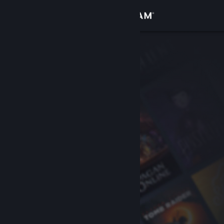
Přihlásit se
Obchod
Komunita
Informace
Podpora
Změnit jazyk
Mobilní aplikace služby Steam
Desktopová verze stránky