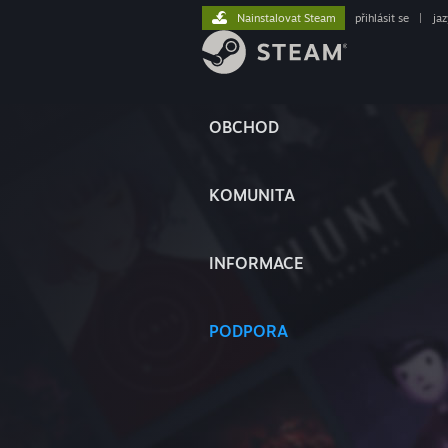
Nainstalovat Steam
přihlásit se
|
ja
OBCHOD
KOMUNITA
INFORMACE
PODPORA