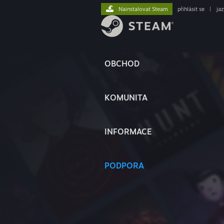
Nainstalovat Steam
přihlásit se
|
ja
OBCHOD
KOMUNITA
INFORMACE
PODPORA