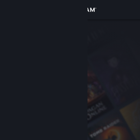
Přihlásit se
Obchod
Komunita
Informace
Podpora
Změnit jazyk
Mobilní aplikace služby Steam
Desktopová verze stránky