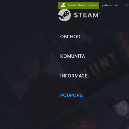
Nainstalovat Steam
přihlásit se
|
ja
OBCHOD
KOMUNITA
INFORMACE
PODPORA