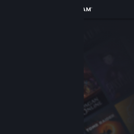
Přihlásit se
Obchod
Komunita
Informace
Podpora
Změnit jazyk
Mobilní aplikace služby Steam
Desktopová verze stránky