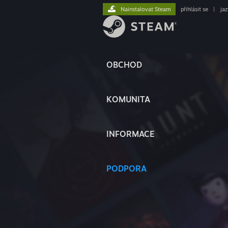
Nainstalovat Steam
přihlásit se
|
ja
OBCHOD
KOMUNITA
INFORMACE
PODPORA