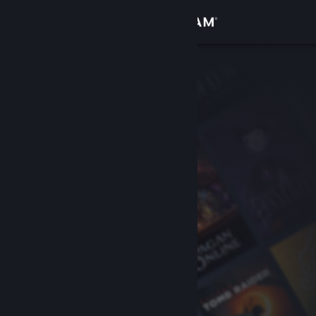
Přihlásit se
Obchod
Komunita
Informace
Podpora
Změnit jazyk
Mobilní aplikace služby Steam
Desktopová verze stránky