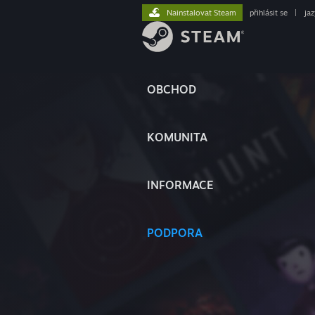
Nainstalovat Steam
přihlásit se
|
ja
OBCHOD
KOMUNITA
INFORMACE
PODPORA