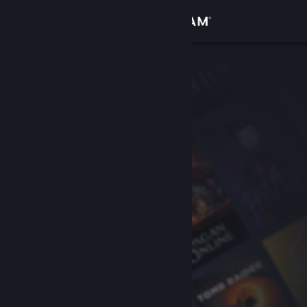
Přihlásit se
Obchod
Komunita
Informace
Podpora
Změnit jazyk
Mobilní aplikace služby Steam
Desktopová verze stránky