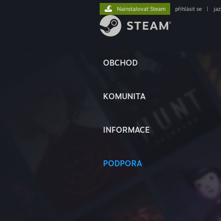
Nainstalovat Steam
přihlásit se
|
ja
OBCHOD
KOMUNITA
INFORMACE
PODPORA