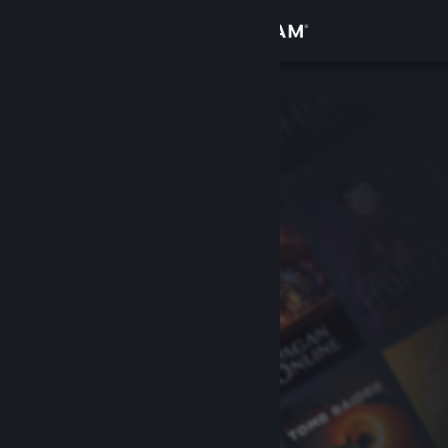
Přihlásit se
Obchod
Komunita
Informace
Podpora
Změnit jazyk
Mobilní aplikace služby Steam
Desktopová verze stránky