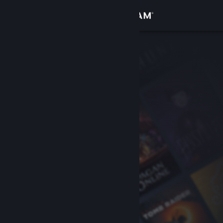
Přihlásit se
Obchod
Komunita
Informace
Podpora
Změnit jazyk
Mobilní aplikace služby Steam
Desktopová verze stránky