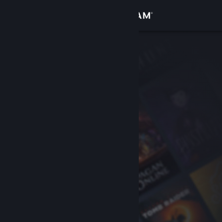
Přihlásit se
Obchod
Komunita
Informace
Podpora
Změnit jazyk
Mobilní aplikace služby Steam
Desktopová verze stránky