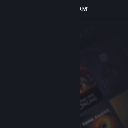
Přihlásit se
Obchod
Komunita
Informace
Podpora
Změnit jazyk
Mobilní aplikace služby Steam
Desktopová verze stránky