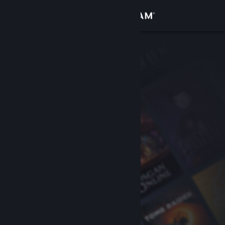
Přihlásit se
Obchod
Komunita
Informace
Podpora
Změnit jazyk
Mobilní aplikace služby Steam
Desktopová verze stránky