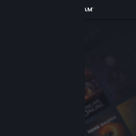
Přihlásit se
Obchod
Komunita
Informace
Podpora
Změnit jazyk
Mobilní aplikace služby Steam
Desktopová verze stránky