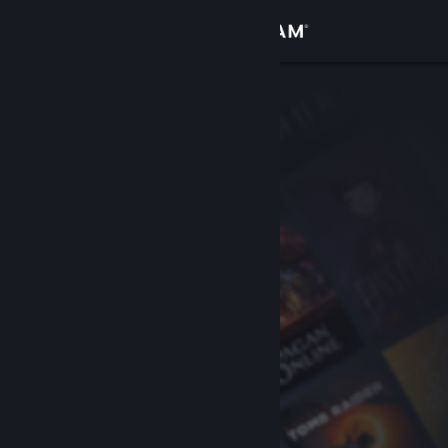
Přihlásit se
Obchod
Komunita
Informace
Podpora
Změnit jazyk
Mobilní aplikace služby Steam
Desktopová verze stránky