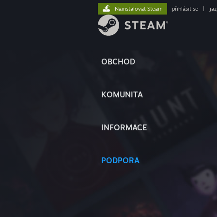
Nainstalovat Steam
přihlásit se
|
ja
OBCHOD
KOMUNITA
INFORMACE
PODPORA