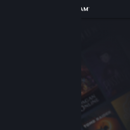
Přihlásit se
Obchod
Komunita
Informace
Podpora
Změnit jazyk
Mobilní aplikace služby Steam
Desktopová verze stránky