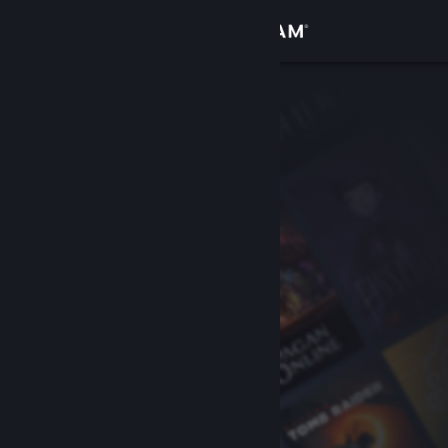
Přihlásit se
Obchod
Komunita
Informace
Podpora
Změnit jazyk
Mobilní aplikace služby Steam
Desktopová verze stránky