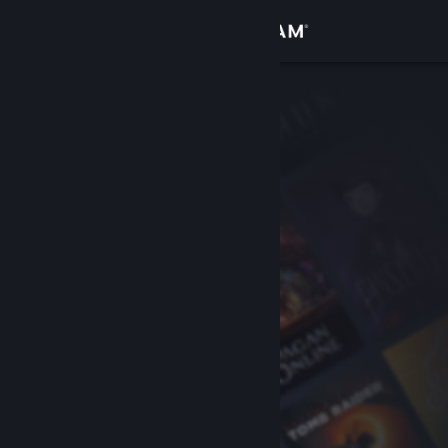
Přihlásit se
Obchod
Komunita
Informace
Podpora
Změnit jazyk
Mobilní aplikace služby Steam
Desktopová verze stránky