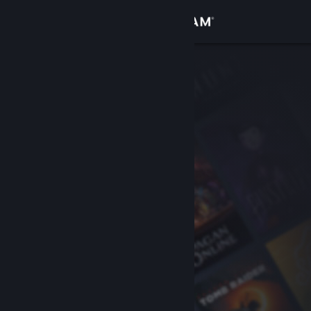
Přihlásit se
Obchod
Komunita
Informace
Podpora
Změnit jazyk
Mobilní aplikace služby Steam
Desktopová verze stránky