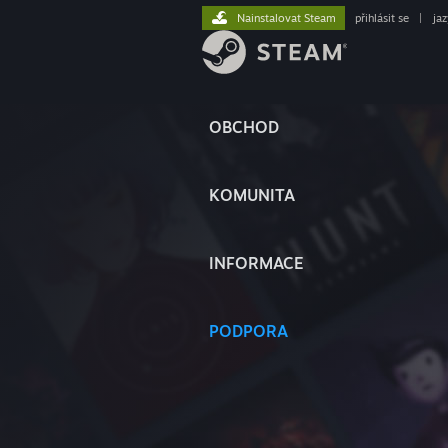
Nainstalovat Steam
přihlásit se
|
ja
OBCHOD
KOMUNITA
INFORMACE
PODPORA