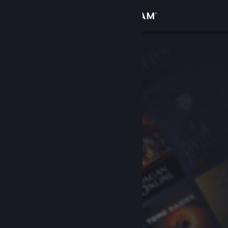
Přihlásit se
Obchod
Komunita
Informace
Podpora
Změnit jazyk
Mobilní aplikace služby Steam
Desktopová verze stránky