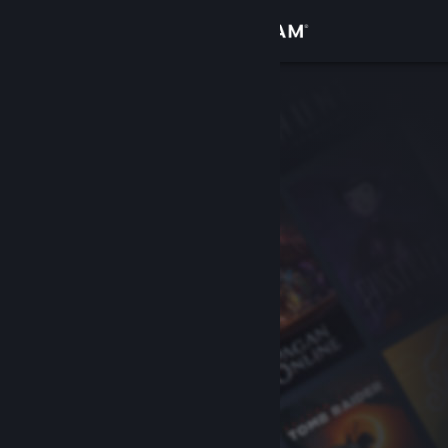
Přihlásit se
Obchod
Komunita
Informace
Podpora
Změnit jazyk
Mobilní aplikace služby Steam
Desktopová verze stránky