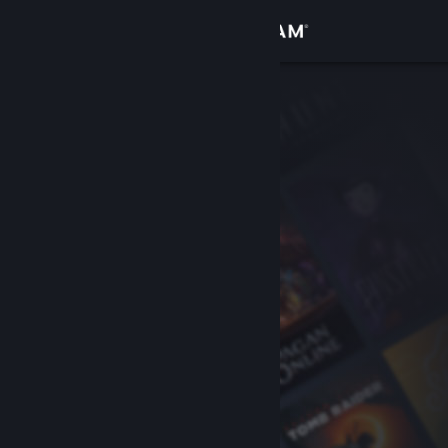
Přihlásit se
Obchod
Komunita
Informace
Podpora
Změnit jazyk
Mobilní aplikace služby Steam
Desktopová verze stránky