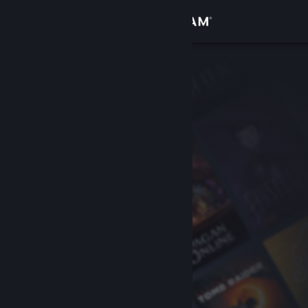
Přihlásit se
Obchod
Komunita
Informace
Podpora
Změnit jazyk
Mobilní aplikace služby Steam
Desktopová verze stránky