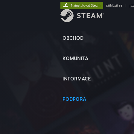
Nainstalovat Steam
přihlásit se
|
ja
OBCHOD
KOMUNITA
INFORMACE
PODPORA