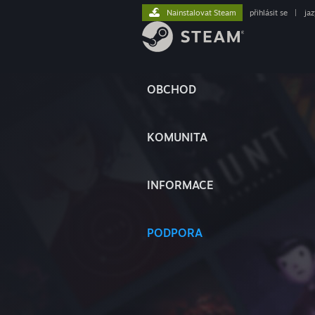
Nainstalovat Steam
přihlásit se
|
ja
OBCHOD
KOMUNITA
INFORMACE
PODPORA