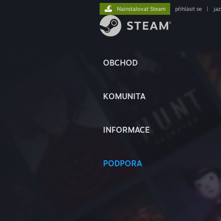
Nainstalovat Steam
přihlásit se
|
ja
OBCHOD
KOMUNITA
INFORMACE
PODPORA