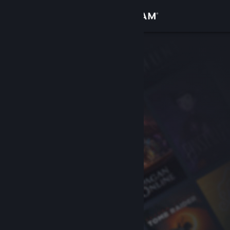
Přihlásit se
Obchod
Komunita
Informace
Podpora
Změnit jazyk
Mobilní aplikace služby Steam
Desktopová verze stránky